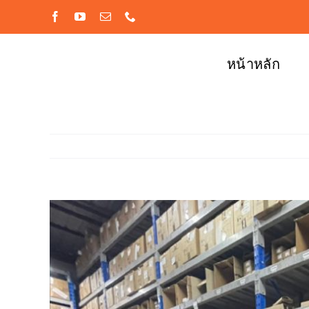
Skip
Facebook
YouTube
Email
Phone
to
content
หน้าหลัก
View
Larger
Image